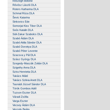
Részegh Botond
Révész László DLA
Roters Katharina DLA
Schmal Róza DLA
Ševic Katarina
Sinkovics Ede
Somorjai-Kiss Tibor DLA
Soós Katalin DLA
Süli-Zakar Szabolcs DLA
Szabó Ádám DLA
Szabó Attila Sándor DLA
Szabó Dorottya DLA
Szabó Péter Levente
Szacsva y Pál DLA
Szász György DLA
Szegedy-Maszák Zoltán DLA
Szigethy Anna DLA
Szira Henrietta DLA
Takács Máté
Takács Szilvia Anett DLA
Tasnádi József Sándor DLA
Török Gombos Adél
Tuzson Eszter DLA
Váradi Zsófia
Varga Eszter
Vecsey Ádám DLA
Veszely Beáta