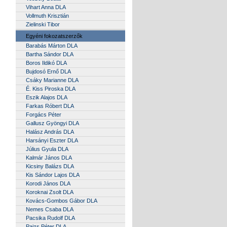
Vihart Anna DLA
Vollmuth Krisztián
Zielinski Tibor
Egyéni fokozatszerzők
Barabás Márton DLA
Bartha Sándor DLA
Boros Ildikó DLA
Bujdosó Ernő DLA
Csáky Marianne DLA
É. Kiss Piroska DLA
Eszik Alajos DLA
Farkas Róbert DLA
Forgács Péter
Gallusz Gyöngyi DLA
Halász András DLA
Harsányi Eszter DLA
Július Gyula DLA
Kalmár János DLA
Kicsiny Balázs DLA
Kis Sándor Lajos DLA
Korodi János DLA
Koroknai Zsolt DLA
Kovács-Gombos Gábor DLA
Nemes Csaba DLA
Pacsika Rudolf DLA
Paizs Péter DLA