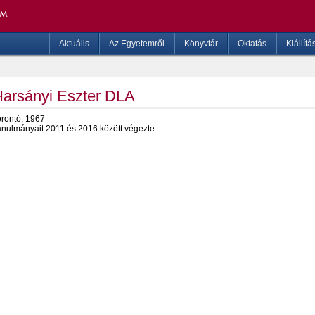
Aktuális
Az Egyetemről
Könyvtár
Oktatás
Kiállítá
arsányi Eszter DLA
orontó, 1967
anulmányait 2011 és 2016 között végezte.