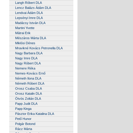
Langh Róbert DLA
Lencz Balázs Ádám DLA
Lendvai Ádám DLA
Lepsényi Imre DLA
Madácsy István DLA
Martini Yvette
Mátrai Erik
Mészáros Márta DLA
Miklósi Dénes
Mravikné Kovács Petronella DLA
Nagy Barbara DLA
Nagy Imre DLA
Nagy Róbert DLA
Nemere Réka
Nemes-Kovács Ernő
Németh Ilona DLA
Németh Róbert DLA
Orosz Csaba DLA
Orosz Katalin DLA
Ötvös Zoltán DLA
Papp Judit DLA
Papp Kinga
Pásztor Erika Katalina DLA
Pető Hunor
Polgár Botond
Rácz Márta