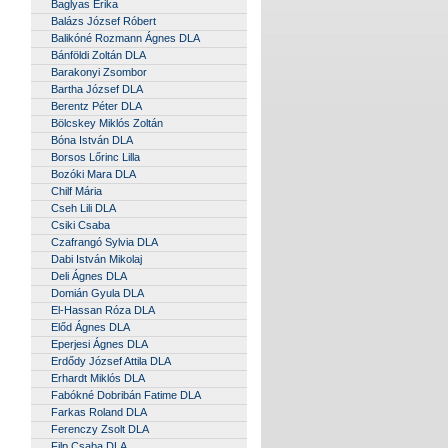
Baglyas Erika
Balázs József Róbert
Balikóné Rozmann Ágnes DLA
Bánföldi Zoltán DLA
Barakonyi Zsombor
Bartha József DLA
Berentz Péter DLA
Bölcskey Miklós Zoltán
Bóna István DLA
Borsos Lőrinc Lilla
Bozóki Mara DLA
Chilf Mária
Cseh Lili DLA
Csiki Csaba
Czafrangó Sylvia DLA
Dabi István Mikolaj
Deli Ágnes DLA
Domián Gyula DLA
El-Hassan Róza DLA
Előd Ágnes DLA
Eperjesi Ágnes DLA
Erdődy József Attila DLA
Erhardt Miklós DLA
Fabókné Dobribán Fatime DLA
Farkas Roland DLA
Ferenczy Zsolt DLA
Filp Csaba DLA