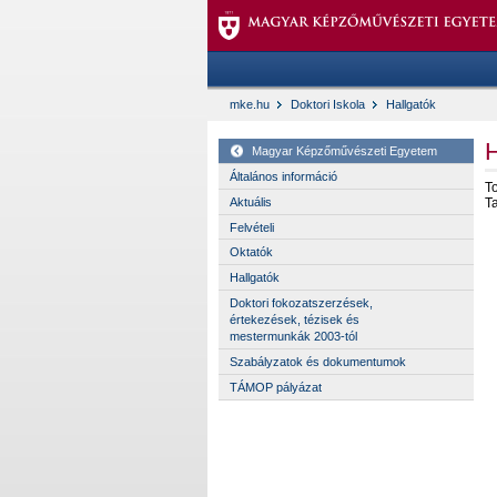
mke.hu
Doktori Iskola
Hallgatók
H
Magyar Képzőművészeti Egyetem
Általános információ
T
Aktuális
T
Felvételi
Oktatók
Hallgatók
Doktori fokozatszerzések,
értekezések, tézisek és
mestermunkák 2003-tól
Szabályzatok és dokumentumok
TÁMOP pályázat