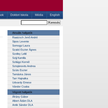
sok
Doktori Iskola
Média
English
Aktuális hallgatók
Raatzsch Jenő André
Sipos Levente
Somogyi Laura
Szabó Eszter Ágnes
Szelley Lellé
Szijj Kamilla
Szilágyi Kornél
Sztojánovits Andrea
Szüts Eszter
Tamáska János
Tarr Hajnalka
Udvardy Emese
Vándor Csaba
Végzett hallgatók
Áfrány Gábor
Albert Ádám DLA
Antik Sándor DLA