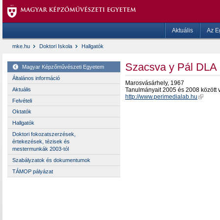
Aktuális
Az E
mke.hu
Doktori Iskola
Hallgatók
Szacsva y Pál DLA
Magyar Képzőművészeti Egyetem
Általános információ
Marosvásárhely, 1967
Aktuális
Tanulmányait 2005 és 2008 között 
http://www.perimedialab.hu
Felvételi
Oktatók
Hallgatók
Doktori fokozatszerzések,
értekezések, tézisek és
mestermunkák 2003-tól
Szabályzatok és dokumentumok
TÁMOP pályázat