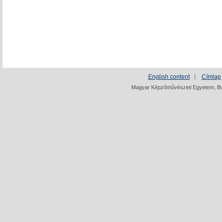
English content
Címlap
Magyar Képzőművészeti Egyetem, Bud