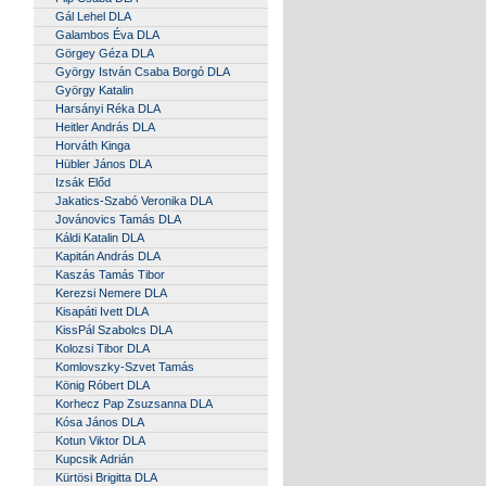
Gál Lehel DLA
Galambos Éva DLA
Görgey Géza DLA
György István Csaba Borgó DLA
György Katalin
Harsányi Réka DLA
Heitler András DLA
Horváth Kinga
Hübler János DLA
Izsák Előd
Jakatics-Szabó Veronika DLA
Jovánovics Tamás DLA
Káldi Katalin DLA
Kapitán András DLA
Kaszás Tamás Tibor
Kerezsi Nemere DLA
Kisapáti Ivett DLA
KissPál Szabolcs DLA
Kolozsi Tibor DLA
Komlovszky-Szvet Tamás
König Róbert DLA
Korhecz Pap Zsuzsanna DLA
Kósa János DLA
Kotun Viktor DLA
Kupcsik Adrián
Kürtösi Brigitta DLA