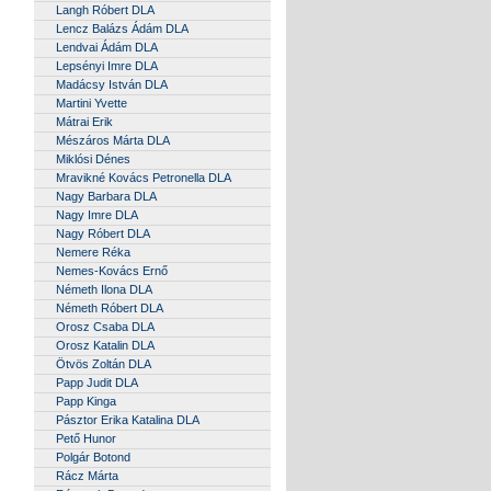
Langh Róbert DLA
Lencz Balázs Ádám DLA
Lendvai Ádám DLA
Lepsényi Imre DLA
Madácsy István DLA
Martini Yvette
Mátrai Erik
Mészáros Márta DLA
Miklósi Dénes
Mravikné Kovács Petronella DLA
Nagy Barbara DLA
Nagy Imre DLA
Nagy Róbert DLA
Nemere Réka
Nemes-Kovács Ernő
Németh Ilona DLA
Németh Róbert DLA
Orosz Csaba DLA
Orosz Katalin DLA
Ötvös Zoltán DLA
Papp Judit DLA
Papp Kinga
Pásztor Erika Katalina DLA
Pető Hunor
Polgár Botond
Rácz Márta