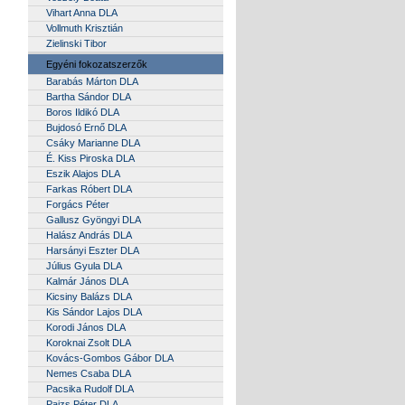
Vihart Anna DLA
Vollmuth Krisztián
Zielinski Tibor
Egyéni fokozatszerzők
Barabás Márton DLA
Bartha Sándor DLA
Boros Ildikó DLA
Bujdosó Ernő DLA
Csáky Marianne DLA
É. Kiss Piroska DLA
Eszik Alajos DLA
Farkas Róbert DLA
Forgács Péter
Gallusz Gyöngyi DLA
Halász András DLA
Harsányi Eszter DLA
Július Gyula DLA
Kalmár János DLA
Kicsiny Balázs DLA
Kis Sándor Lajos DLA
Korodi János DLA
Koroknai Zsolt DLA
Kovács-Gombos Gábor DLA
Nemes Csaba DLA
Pacsika Rudolf DLA
Paizs Péter DLA