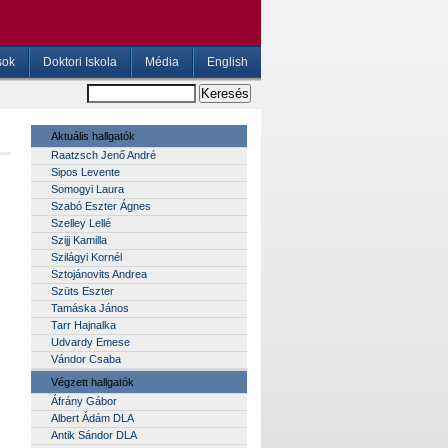
sok
Doktori Iskola
Média
English
Aktuális hallgatók
Raatzsch Jenő André
Sipos Levente
Somogyi Laura
Szabó Eszter Ágnes
Szelley Lellé
Szijj Kamilla
Szilágyi Kornél
Sztojánovits Andrea
Szüts Eszter
Tamáska János
Tarr Hajnalka
Udvardy Emese
Vándor Csaba
Végzett hallgatók
Áfrány Gábor
Albert Ádám DLA
Antik Sándor DLA