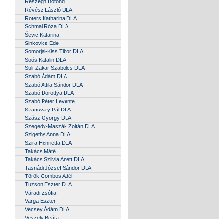
Részegh Botond
Révész László DLA
Roters Katharina DLA
Schmal Róza DLA
Ševic Katarina
Sinkovics Ede
Somorjai-Kiss Tibor DLA
Soós Katalin DLA
Süli-Zakar Szabolcs DLA
Szabó Ádám DLA
Szabó Attila Sándor DLA
Szabó Dorottya DLA
Szabó Péter Levente
Szacsva y Pál DLA
Szász György DLA
Szegedy-Maszák Zoltán DLA
Szigethy Anna DLA
Szira Henrietta DLA
Takács Máté
Takács Szilvia Anett DLA
Tasnádi József Sándor DLA
Török Gombos Adél
Tuzson Eszter DLA
Váradi Zsófia
Varga Eszter
Vecsey Ádám DLA
Veszely Beáta