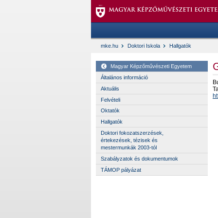
mke.hu
Doktori Iskola
Hallgatók
G
Magyar Képzőművészeti Egyetem
Általános információ
B
Aktuális
T
h
Felvételi
Oktatók
Hallgatók
Doktori fokozatszerzések,
értekezések, tézisek és
mestermunkák 2003-tól
Szabályzatok és dokumentumok
TÁMOP pályázat