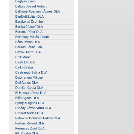
Baglyas Erika
Balázs József Róbert
Balikóné Rozmann Ágnes DLA
Bánföldi Zoltán DLA
Barakonyi Zsombor
Bartha József DLA
Berentz Péter DLA
Bölcskey Miklós Zoltán
Bóna István DLA
Borsos Lőrinc Lilla
Bozóki Mara DLA
Chilf Mária
Cseh Lili DLA
Csiki Csaba
Czafrangó Sylvia DLA
Dabi István Mikolaj
Deli Ágnes DLA
Domián Gyula DLA
El-Hassan Róza DLA
Előd Ágnes DLA
Eperjesi Ágnes DLA
Erdődy József Attila DLA
Erhardt Miklós DLA
Fabókné Dobribán Fatime DLA
Farkas Roland DLA
Ferenczy Zsolt DLA
Filp Csaba DLA