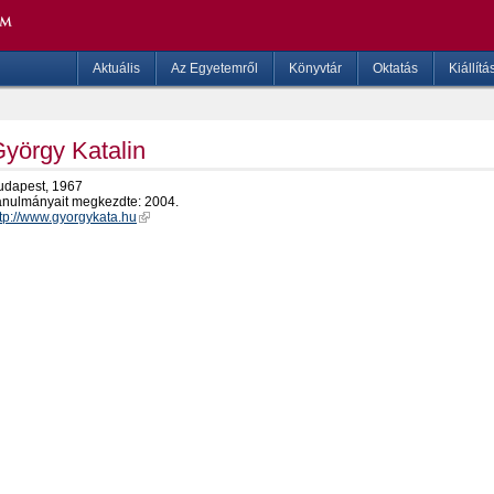
Aktuális
Az Egyetemről
Könyvtár
Oktatás
Kiállítá
yörgy Katalin
udapest, 1967
anulmányait megkezdte: 2004.
ttp://www.gyorgykata.hu