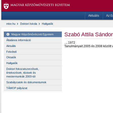
Aktuális
Az E
mke.hu
Doktori Iskola
Hallgatók
Szabó Attila Sándo
Magyar Képzőművészeti Egyetem
Általános információ
..., 1972
Aktuális
Tanulmányait 2005 és 2008 között 
Felvételi
Oktatók
Hallgatók
Doktori fokozatszerzések,
értekezések, tézisek és
mestermunkák 2003-tól
Szabályzatok és dokumentumok
TÁMOP pályázat