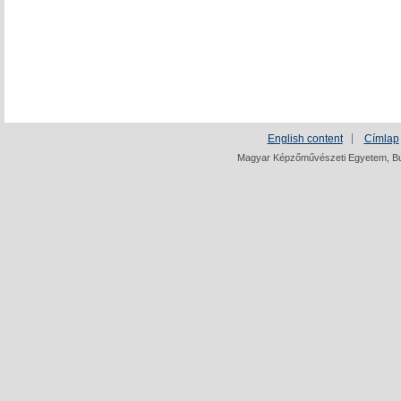
English content
Címlap
Magyar Képzőművészeti Egyetem, Bud