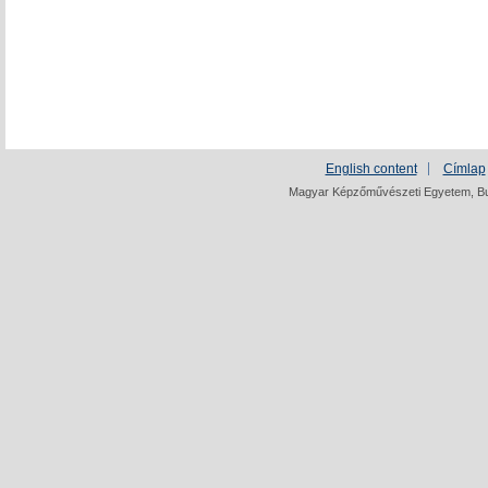
English content
Címlap
Magyar Képzőművészeti Egyetem, Bud