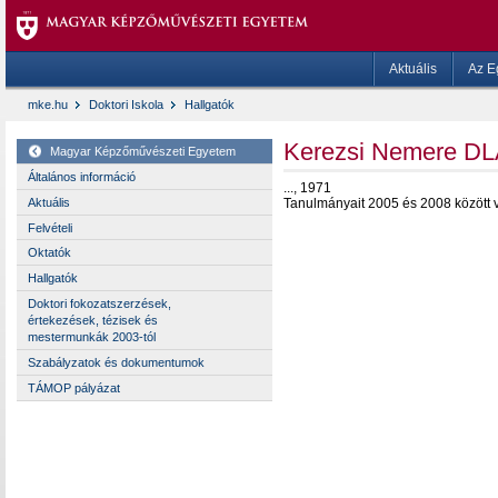
Aktuális
Az E
mke.hu
Doktori Iskola
Hallgatók
Kerezsi Nemere D
Magyar Képzőművészeti Egyetem
Általános információ
..., 1971
Aktuális
Tanulmányait 2005 és 2008 között 
Felvételi
Oktatók
Hallgatók
Doktori fokozatszerzések,
értekezések, tézisek és
mestermunkák 2003-tól
Szabályzatok és dokumentumok
TÁMOP pályázat