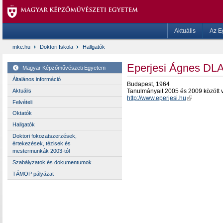
Aktuális
Az E
mke.hu
Doktori Iskola
Hallgatók
Eperjesi Ágnes DL
Magyar Képzőművészeti Egyetem
Általános információ
Budapest, 1964
Aktuális
Tanulmányait 2005 és 2009 között 
http://www.eperjesi.hu
Felvételi
Oktatók
Hallgatók
Doktori fokozatszerzések,
értekezések, tézisek és
mestermunkák 2003-tól
Szabályzatok és dokumentumok
TÁMOP pályázat