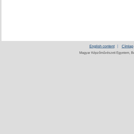
English content
Címlap
Magyar Képzőművészeti Egyetem, Bud