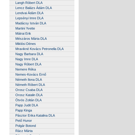
Langh Róbert DLA
Lencz Balázs Ádám DLA
Lendvai Ádám DLA
Lepsényi Imre DLA
Madácsy István DLA
Martini Yvette
Mátrai Erik
Mészáros Márta DLA
Miklósi Dénes
Mravikné Kovács Petronella DLA
Nagy Barbara DLA
Nagy Imre DLA
Nagy Róbert DLA
Nemere Réka
Nemes-Kovács Ernő
Németh Ilona DLA
Németh Róbert DLA
Orosz Csaba DLA
Orosz Katalin DLA
Ötvös Zoltán DLA
Papp Judit DLA
Papp Kinga
Pásztor Erika Katalina DLA
Pető Hunor
Polgár Botond
Rácz Márta