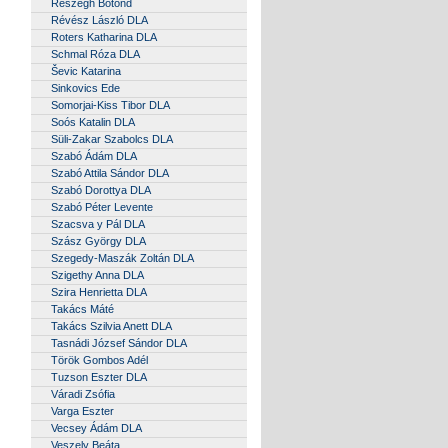
Részegh Botond
Révész László DLA
Roters Katharina DLA
Schmal Róza DLA
Ševic Katarina
Sinkovics Ede
Somorjai-Kiss Tibor DLA
Soós Katalin DLA
Süli-Zakar Szabolcs DLA
Szabó Ádám DLA
Szabó Attila Sándor DLA
Szabó Dorottya DLA
Szabó Péter Levente
Szacsva y Pál DLA
Szász György DLA
Szegedy-Maszák Zoltán DLA
Szigethy Anna DLA
Szira Henrietta DLA
Takács Máté
Takács Szilvia Anett DLA
Tasnádi József Sándor DLA
Török Gombos Adél
Tuzson Eszter DLA
Váradi Zsófia
Varga Eszter
Vecsey Ádám DLA
Veszely Beáta