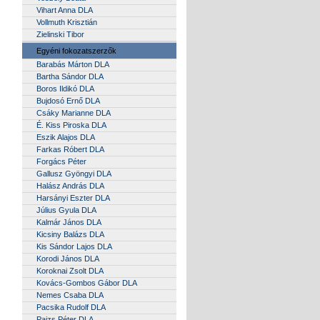
Vihart Anna DLA
Vollmuth Krisztián
Zielinski Tibor
Egyéni fokozatszerzők
Barabás Márton DLA
Bartha Sándor DLA
Boros Ildikó DLA
Bujdosó Ernő DLA
Csáky Marianne DLA
É. Kiss Piroska DLA
Eszik Alajos DLA
Farkas Róbert DLA
Forgács Péter
Gallusz Gyöngyi DLA
Halász András DLA
Harsányi Eszter DLA
Július Gyula DLA
Kalmár János DLA
Kicsiny Balázs DLA
Kis Sándor Lajos DLA
Korodi János DLA
Koroknai Zsolt DLA
Kovács-Gombos Gábor DLA
Nemes Csaba DLA
Pacsika Rudolf DLA
Paizs Péter DLA