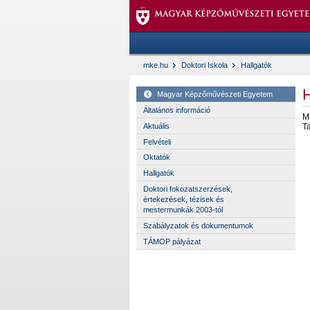
mke.hu
Doktori Iskola
Hallgatók
H
Magyar Képzőművészeti Egyetem
Általános információ
M
Aktuális
T
Felvételi
Oktatók
Hallgatók
Doktori fokozatszerzések,
értekezések, tézisek és
mestermunkák 2003-tól
Szabályzatok és dokumentumok
TÁMOP pályázat