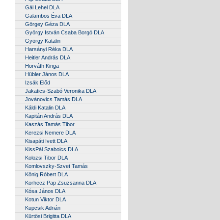
Gál Lehel DLA
Galambos Éva DLA
Görgey Géza DLA
György István Csaba Borgó DLA
György Katalin
Harsányi Réka DLA
Heitler András DLA
Horváth Kinga
Hübler János DLA
Izsák Előd
Jakatics-Szabó Veronika DLA
Jovánovics Tamás DLA
Káldi Katalin DLA
Kapitán András DLA
Kaszás Tamás Tibor
Kerezsi Nemere DLA
Kisapáti Ivett DLA
KissPál Szabolcs DLA
Kolozsi Tibor DLA
Komlovszky-Szvet Tamás
König Róbert DLA
Korhecz Pap Zsuzsanna DLA
Kósa János DLA
Kotun Viktor DLA
Kupcsik Adrián
Kürtösi Brigitta DLA