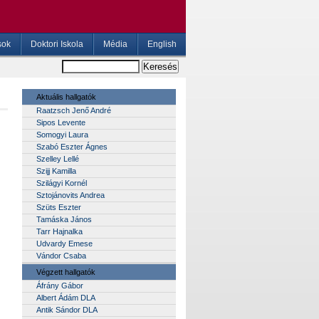
sok
Doktori Iskola
Média
English
Aktuális hallgatók
Raatzsch Jenő André
Sipos Levente
Somogyi Laura
Szabó Eszter Ágnes
Szelley Lellé
Szijj Kamilla
Szilágyi Kornél
Sztojánovits Andrea
Szüts Eszter
Tamáska János
Tarr Hajnalka
Udvardy Emese
Vándor Csaba
Végzett hallgatók
Áfrány Gábor
Albert Ádám DLA
Antik Sándor DLA