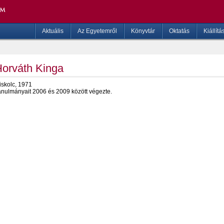
Aktuális
Az Egyetemről
Könyvtár
Oktatás
Kiállítá
orváth Kinga
iskolc, 1971
anulmányait 2006 és 2009 között végezte.