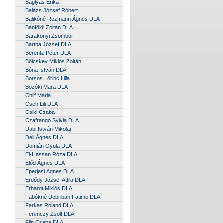
Baglyas Erika
Balázs József Róbert
Balikóné Rozmann Ágnes DLA
Bánföldi Zoltán DLA
Barakonyi Zsombor
Bartha József DLA
Berentz Péter DLA
Bölcskey Miklós Zoltán
Bóna István DLA
Borsos Lőrinc Lilla
Bozóki Mara DLA
Chilf Mária
Cseh Lili DLA
Csiki Csaba
Czafrangó Sylvia DLA
Dabi István Mikolaj
Deli Ágnes DLA
Domián Gyula DLA
El-Hassan Róza DLA
Előd Ágnes DLA
Eperjesi Ágnes DLA
Erdődy József Attila DLA
Erhardt Miklós DLA
Fabókné Dobribán Fatime DLA
Farkas Roland DLA
Ferenczy Zsolt DLA
Filp Csaba DLA