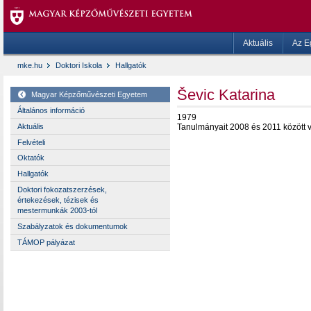
Aktuális
Az E
mke.hu
Doktori Iskola
Hallgatók
Ševic Katarina
Magyar Képzőművészeti Egyetem
Általános információ
1979
Aktuális
Tanulmányait 2008 és 2011 között 
Felvételi
Oktatók
Hallgatók
Doktori fokozatszerzések,
értekezések, tézisek és
mestermunkák 2003-tól
Szabályzatok és dokumentumok
TÁMOP pályázat