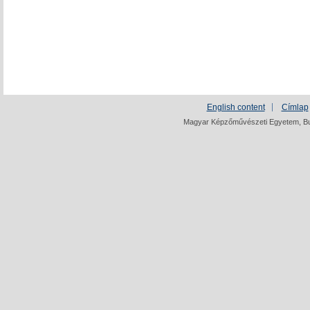
English content
Címlap
Magyar Képzőművészeti Egyetem, Bud