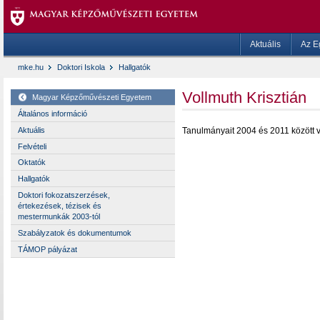
Aktuális
Az E
mke.hu
Doktori Iskola
Hallgatók
Vollmuth Krisztián
Magyar Képzőművészeti Egyetem
Általános információ
Aktuális
Tanulmányait 2004 és 2011 között 
Felvételi
Oktatók
Hallgatók
Doktori fokozatszerzések,
értekezések, tézisek és
mestermunkák 2003-tól
Szabályzatok és dokumentumok
TÁMOP pályázat