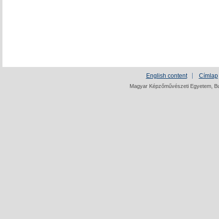
English content
Címlap
Magyar Képzőművészeti Egyetem, Bud