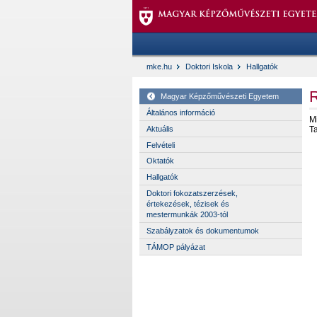
mke.hu
Doktori Iskola
Hallgatók
Magyar Képzőművészeti Egyetem
Általános információ
M
Aktuális
T
Felvételi
Oktatók
Hallgatók
Doktori fokozatszerzések,
értekezések, tézisek és
mestermunkák 2003-tól
Szabályzatok és dokumentumok
TÁMOP pályázat