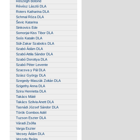
Részegh Botond
Révész László DLA
Roters Katharina DLA
Schmal Róza DLA
Ševic Katarina
Sinkovics Ede
Somorjai-Kiss Tibor DLA
Soós Katalin DLA
Süli-Zakar Szabolcs DLA
Szabó Ádám DLA
Szabó Attila Sándor DLA
Szabó Dorottya DLA
Szabó Péter Levente
Szacsva y Pál DLA
Szász György DLA
Szegedy-Maszák Zoltán DLA
Szigethy Anna DLA
Szira Henrietta DLA
Takács Máté
Takács Szilvia Anett DLA
Tasnádi József Sándor DLA
Török Gombos Adél
Tuzson Eszter DLA
Váradi Zsófia
Varga Eszter
Vecsey Ádám DLA
Veszely Beáta