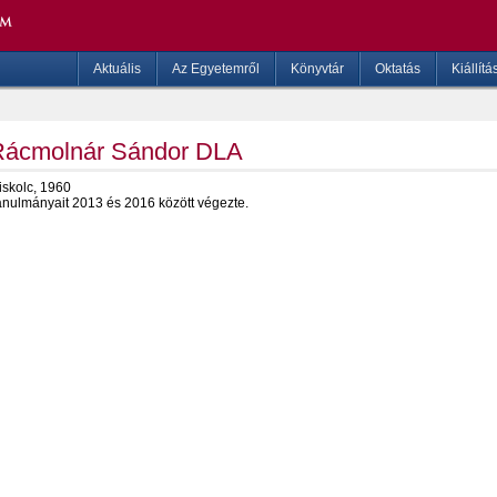
Aktuális
Az Egyetemről
Könyvtár
Oktatás
Kiállítá
Rácmolnár Sándor DLA
iskolc, 1960
anulmányait 2013 és 2016 között végezte.