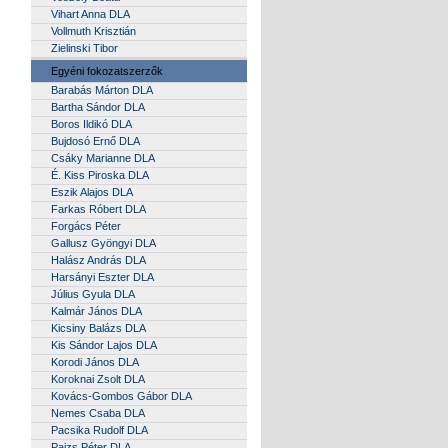
Vihart Anna DLA
Vollmuth Krisztián
Zielinski Tibor
Egyéni fokozatszerzők
Barabás Márton DLA
Bartha Sándor DLA
Boros Ildikó DLA
Bujdosó Ernő DLA
Csáky Marianne DLA
É. Kiss Piroska DLA
Eszik Alajos DLA
Farkas Róbert DLA
Forgács Péter
Gallusz Gyöngyi DLA
Halász András DLA
Harsányi Eszter DLA
Július Gyula DLA
Kalmár János DLA
Kicsiny Balázs DLA
Kis Sándor Lajos DLA
Korodi János DLA
Koroknai Zsolt DLA
Kovács-Gombos Gábor DLA
Nemes Csaba DLA
Pacsika Rudolf DLA
Paizs Péter DLA