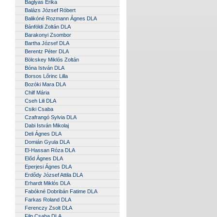
Baglyas Erika
Balázs József Róbert
Balikóné Rozmann Ágnes DLA
Bánföldi Zoltán DLA
Barakonyi Zsombor
Bartha József DLA
Berentz Péter DLA
Bölcskey Miklós Zoltán
Bóna István DLA
Borsos Lőrinc Lilla
Bozóki Mara DLA
Chilf Mária
Cseh Lili DLA
Csiki Csaba
Czafrangó Sylvia DLA
Dabi István Mikolaj
Deli Ágnes DLA
Domián Gyula DLA
El-Hassan Róza DLA
Előd Ágnes DLA
Eperjesi Ágnes DLA
Erdődy József Attila DLA
Erhardt Miklós DLA
Fabókné Dobribán Fatime DLA
Farkas Roland DLA
Ferenczy Zsolt DLA
Filp Csaba DLA