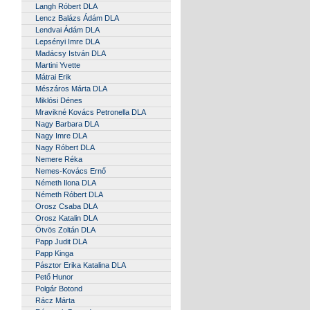
Langh Róbert DLA
Lencz Balázs Ádám DLA
Lendvai Ádám DLA
Lepsényi Imre DLA
Madácsy István DLA
Martini Yvette
Mátrai Erik
Mészáros Márta DLA
Miklósi Dénes
Mravikné Kovács Petronella DLA
Nagy Barbara DLA
Nagy Imre DLA
Nagy Róbert DLA
Nemere Réka
Nemes-Kovács Ernő
Németh Ilona DLA
Németh Róbert DLA
Orosz Csaba DLA
Orosz Katalin DLA
Ötvös Zoltán DLA
Papp Judit DLA
Papp Kinga
Pásztor Erika Katalina DLA
Pető Hunor
Polgár Botond
Rácz Márta