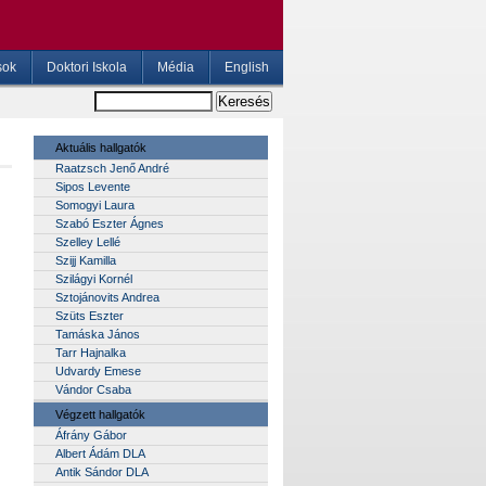
sok
Doktori Iskola
Média
English
Aktuális hallgatók
Raatzsch Jenő André
Sipos Levente
Somogyi Laura
Szabó Eszter Ágnes
Szelley Lellé
Szijj Kamilla
Szilágyi Kornél
Sztojánovits Andrea
Szüts Eszter
Tamáska János
Tarr Hajnalka
Udvardy Emese
Vándor Csaba
Végzett hallgatók
Áfrány Gábor
Albert Ádám DLA
Antik Sándor DLA