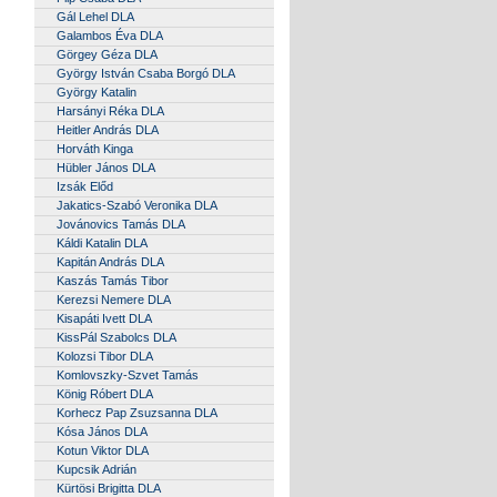
Gál Lehel DLA
Galambos Éva DLA
Görgey Géza DLA
György István Csaba Borgó DLA
György Katalin
Harsányi Réka DLA
Heitler András DLA
Horváth Kinga
Hübler János DLA
Izsák Előd
Jakatics-Szabó Veronika DLA
Jovánovics Tamás DLA
Káldi Katalin DLA
Kapitán András DLA
Kaszás Tamás Tibor
Kerezsi Nemere DLA
Kisapáti Ivett DLA
KissPál Szabolcs DLA
Kolozsi Tibor DLA
Komlovszky-Szvet Tamás
König Róbert DLA
Korhecz Pap Zsuzsanna DLA
Kósa János DLA
Kotun Viktor DLA
Kupcsik Adrián
Kürtösi Brigitta DLA