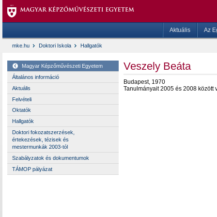
Aktuális
Az E
mke.hu
Doktori Iskola
Hallgatók
Veszely Beáta
Magyar Képzőművészeti Egyetem
Általános információ
Budapest, 1970
Aktuális
Tanulmányait 2005 és 2008 között 
Felvételi
Oktatók
Hallgatók
Doktori fokozatszerzések,
értekezések, tézisek és
mestermunkák 2003-tól
Szabályzatok és dokumentumok
TÁMOP pályázat