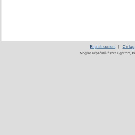
English content
Címlap
Magyar Képzőművészeti Egyetem, Bud