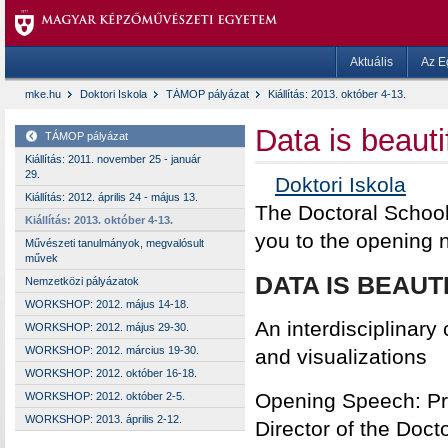
Aktuális
Az E
mke.hu
Doktori Iskola
TÁMOP pályázat
Kiállítás: 2013. október 4-13.
Data is beauti
TÁMOP pályázat
Kiállítás: 2011. november 25 - január
29.
Doktori Iskola
Kiállítás: 2012. április 24 - május 13.
The Doctoral School 
Kiállítás: 2013. október 4-13.
you to the opening n
Művészeti tanulmányok, megvalósult
művek
DATA IS BEAUT
Nemzetközi pályázatok
WORKSHOP: 2012. május 14-18.
An interdisciplinary
WORKSHOP: 2012. május 29-30.
WORKSHOP: 2012. március 19-30.
and visualizations
WORKSHOP: 2012. október 16-18.
Opening Speech: 
WORKSHOP: 2012. október 2-5.
WORKSHOP: 2013. április 2-12.
Director of the Doct