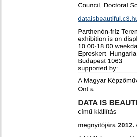
Council, Doctoral Sc
dataisbeautiful.c3.h
Parthenón-fríz Tere
exhibition is on di
10.00-18.00 weekda
Epreskert, Hungaria
Budapest 1063
supported by:
A Magyar Képzőművés
Önt a
DATA IS BEAUT
című kiállítás
megnyitójára
2012.