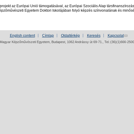
 projekt az Európai Unió támogatásával, az Európai Szociális Alap társfinanszíroz
épzőművészeti Egyetem Doktori Iskolájában folyó képzés színvonalának és minősé
English content
Címlap
Oldaltérkép
Keresés
Kapcsolat
Magyar Képzőművészeti Egyetem, Budapest, 1062 Andrássy út 69-71., Tel.:(36)(1)666-250