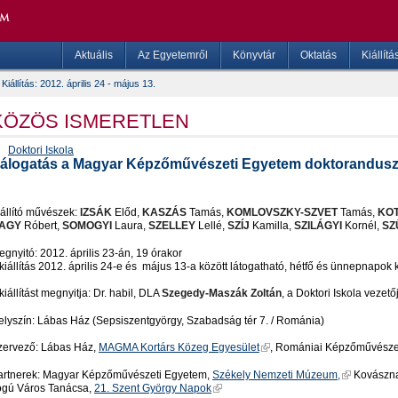
Aktuális
Az Egyetemről
Könyvtár
Oktatás
Kiállítá
Kiállítás: 2012. április 24 - május 13.
KÖZÖS ISMERETLEN
Doktori Iskola
álogatás a Magyar Képzőművészeti Egyetem doktorandusz 
állító művészek:
IZSÁK
Előd,
KASZÁS
Tamás,
KOMLOVSZKY-SZVET
Tamás,
KO
AGY
Róbert,
SOMOGYI
Laura,
SZELLEY
Lellé,
SZÍJ
Kamilla,
SZILÁGYI
Kornél,
SZ
gnyitó: 2012. április 23-án, 19 órakor
kiállítás 2012. április 24-e és május 13-a között látogatható, hétfő és ünnepnapok 
kiállítást megnyitja: Dr. habil, DLA
Szegedy-Maszák Zoltán
, a Doktori Iskola vezető
elyszín: Lábas Ház (Sepsiszentgyörgy, Szabadság tér 7. / Románia)
zervező: Lábas Ház,
MAGMA Kortárs Közeg Egyesület
, Romániai Képzőművészek
artnerek: Magyar Képzőművészeti Egyetem,
Székely Nemzeti Múzeum,
Kovászna
ogú Város Tanácsa,
21. Szent György Napok