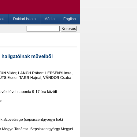
sok
Doktori Iskola
Média
English
hallgatóinak műveiből
TUN
Viktor,
LANGH
Róbert,
LEPSÉNYI
Imre,
ÜTS
Eszter,
TARR
Hajnal,
VÁNDOR
Csaba
kivételével naponta 9-17 óra között.
je
 Szövetsége (sepsiszentgyörgyi fiók)
 Megye Tanácsa, Sepsiszentgyörgy Megyei