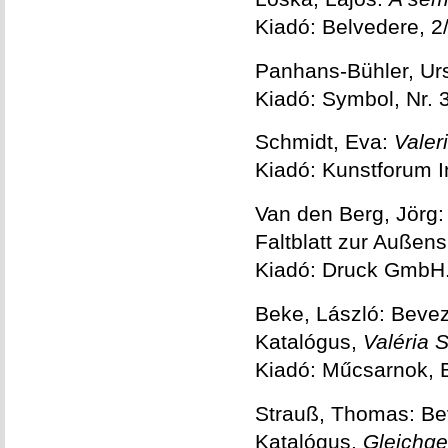
Kiadó: Belvedere, 2
Panhans-Bühler, Ur
Kiadó: Symbol, Nr. 3
Schmidt, Eva:
Valer
Kiadó: Kunstforum I
Van den Berg, Jörg
Faltblatt zur Außens
Kiadó: Druck GmbH. 
Beke, László: Beve
Katalógus,
Valéria 
Kiadó: Műcsarnok, 
Strauß, Thomas: Be
Katalógus,
Gleichge