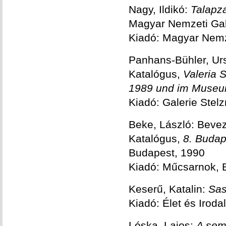
Nagy, Ildikó:
Talapza
Magyar Nemzeti Gal
Kiadó: Magyar Nemz
Panhans-Bühler, Ur
Katalógus,
Valeria 
1989 und im Museu
Kiadó: Galerie Stel
Beke, László: Beve
Katalógus,
8. Budap
Budapest, 1990
Kiadó: Műcsarnok, 
Keserű, Katalin:
Sas
Kiadó: Élet és Iroda
Lóska, Lajos:
A sem