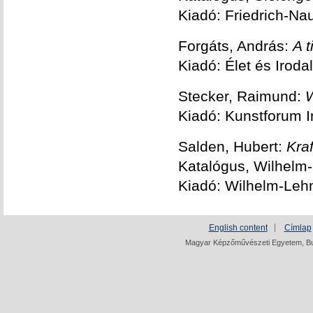
Kiadó: Friedrich-Na
Forgáts, András:
A t
Kiadó: Élet és Iroda
Stecker, Raimund:
W
Kiadó: Kunstforum I
Salden, Hubert:
Kra
Katalógus, Wilhel
Kiadó: Wilhelm-Le
English content
Címlap
Magyar Képzőművészeti Egyetem, Bud