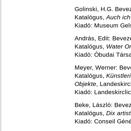
Golinski, H.G. Beve
Katalógus,
Auch ich
Kiadó: Museum Gel
András, Edit: Bevez
Katalógus,
Water Or
Kiadó: Óbudai Társa
Meyer, Werner: Bev
Katalógus,
Künstler
Objekte
, Landeskir
Kiadó: Landeskircl
Beke, László: Beve
Katalógus,
Dix arti
Kiadó: Conseil Géné