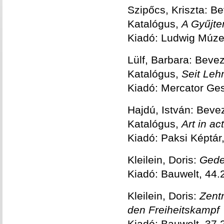
Szipőcs, Kriszta: B
Katalógus,
A Gy
ű
jt
Kiadó: Ludwig Múz
Lülf, Barbara: Beve
Katalógus,
Seit Le
Kiadó: Mercator Ges
Hajdú, István: Beve
Katalógus,
Art in act
Kiadó: Paksi Képtár
Kleilein, Doris:
Gede
Kiadó: Bauwelt, 44.
Kleilein, Doris:
Zent
den Freiheitskampf
Kiadó: Bauwelt, 37.