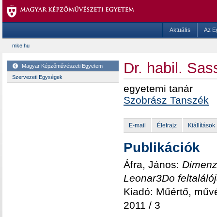
Aktuális
Az E
mke.hu
Dr. habil. Sa
Magyar Képzőművészeti Egyetem
Szervezeti Egységek
egyetemi tanár
Szobrász Tanszék
E-mail
Életrajz
Kiállítások
Publikációk
Áfra, János:
Dimenzi
Leonar3Do feltaláló
Kiadó: Műértő, művé
2011 / 3