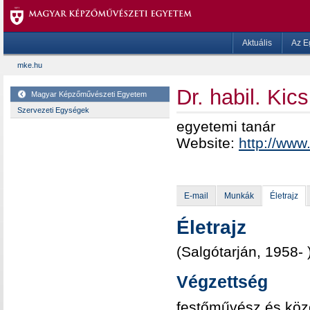
Aktuális
Az E
mke.hu
Dr. habil. Ki
Magyar Képzőművészeti Egyetem
Szervezeti Egységek
egyetemi tanár
Website:
http://www
E-mail
Munkák
Életrajz
Életrajz
(Salgótarján, 1958- 
Végzettség
festőművész és köz