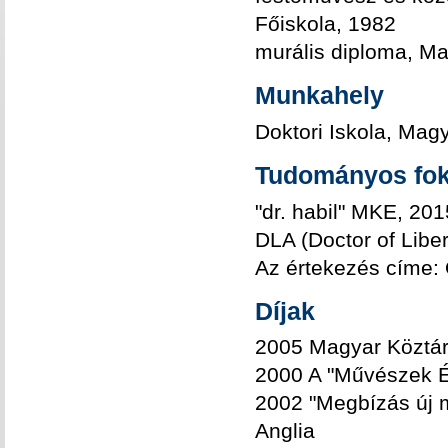
Főiskola, 1982
murális diploma, M
Munkahely
Doktori Iskola, Ma
Tudományos fok
"dr. habil"
MKE, 201
DLA (Doctor of Libe
Az értekezés címe:
Díjak
2005 Magyar Köztár
2000 A "Művészek Év
2002 "Megbízás új m
Anglia