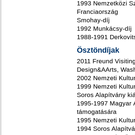
1993 Nemzetközi Szo
Franciaország
Smohay-díj
1992 Munkácsy-díj
1988-1991 Derkovits
Ösztöndíjak
2011 Freund Visitin
Design&AArts, Was
2002 Nemzeti Kultur
1999 Nemzeti Kulturá
Soros Alapítvány ki
1995-1997 Magyar Ál
támogatására
1995 Nemzeti Kultur
1994 Soros Alapítv