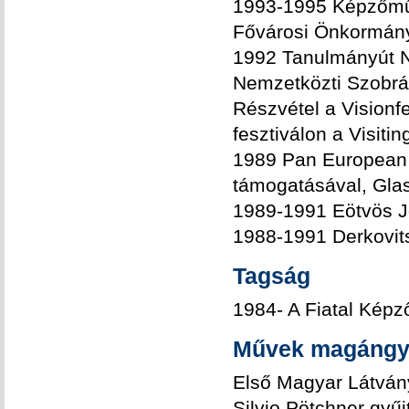
1993-1995 Képzőműv
Fővárosi Önkormányz
1992 Tanulmányút N
Nemzetközti Szobrás
Részvétel a Visionf
fesztiválon a Visiti
1989 Pan European A
támogatásával, Gla
1989-1991 Eötvös J
1988-1991 Derkovits
Tagság
1984- A Fiatal Kép
Művek magángy
Első Magyar Látvány
Silvio Pötchner gyű