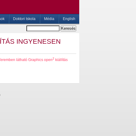
sok
Doktori Iskola
Média
English
LÍTÁS INGYENESEN
2
 Teremben látható Graphics open
kiállítás
0