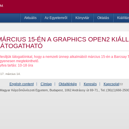
Aktuális
Az Egyetemről
Könyvtár
Oktatás
Kiállítá
MÁRCIUS 15-ÉN A GRAPHICS OPEN2 KIÁL
LÁTOGATHATÓ
rtesítjük látogatóinkat, hogy a nemzeti ünnep alkalmából március 15-én a Barcsay
ngyenesen megtekinthető.
itva tartás: 10-18 óra
17. március 14.
English content
Címlap
Oldaltérkép
Keresés
Kapcsolat
Magyar Képzőművészeti Egyetem, Budapest, 1062 Andrássy út 69-71., Tel.:(36)(1)666-250