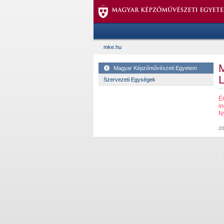
mke.hu
Magyar Képzőművészeti Egyetem
Szervezeti Egységek
É
i
Ny
20