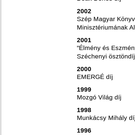
2002
Szép Magyar Könyv 
Minisztériumának Al
2001
"Élmény és Eszmény"
Széchenyi ösztöndíj
2000
EMERGÉ díj
1999
Mozgó Világ díj
1998
Munkácsy Mihály dí
1996