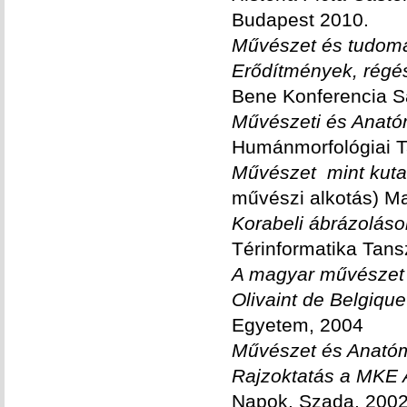
Budapest 2010.
Művészet és tudom
Erődítmények, régés
Bene Konferencia S
Művészeti és Anató
Humánmorfológiai T
Művészet mint kuta
művészi alkotás) 
Korabeli ábrázoláso
Térinformatika Tan
A magyar művészet 
Olivaint de Belgiqu
Egyetem, 2004
Művészet és Anatóm
Rajzoktatás a MKE
Napok, Szada, 200