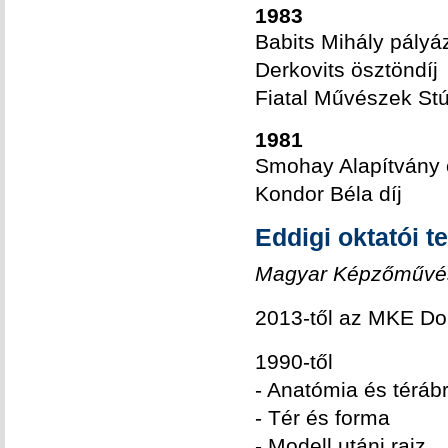
1983
Babits Mihály pályá
Derkovits ösztöndíj
Fiatal Művészek Stú
1981
Smohay Alapítvány 
Kondor Béla díj
Eddigi oktatói 
Magyar Képzőművés
2013-től az MKE Dok
1990-től
- Anatómia és téráb
- Tér és forma
- Modell utáni rajz