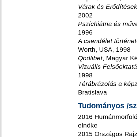
Várak és Erődítése
2002
Pszichiátria és műv
1996
A csendélet történet
Worth, USA, 1998
Qodlibet
, Magyar K
Vizuális Felsőokta
1998
Térábrázolás a kép
Bratislava
Tudományos /sz
2016 Humánmorfológi
elnöke
2015 Országos Rajzv