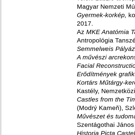
Magyar Nemzeti Mú
Gyermek-korkép,
ko
2017.
Az
MKE Anatómia Ta
Antropológia Tansz
Semmelweis Pályáz
A művészi arcrekons
Facial Reconstructi
Erődítmények grafik
Kortárs Műtárgy-ke
Kastély, Nemzetközi
Castles from the Ti
(Modrý Kameň), Szl
Művészet és tudom
Szentágothai János 
Historia Picta Caste