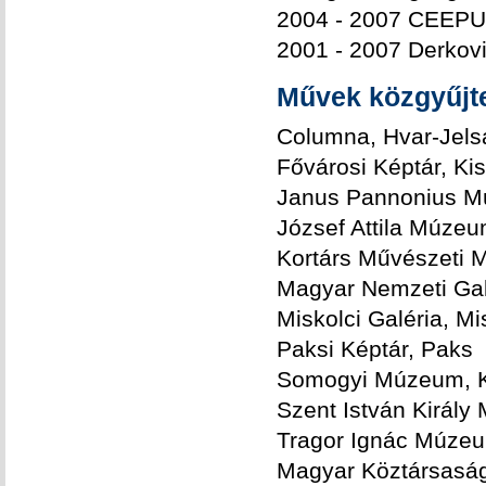
2004 - 2007 CEEPUS
2001 - 2007 Derkovi
Művek közgyűj
Columna, Hvar-Jels
Fővárosi Képtár, Ki
Janus Pannonius M
József Attila Múze
Kortárs Művészeti
Magyar Nemzeti Gal
Miskolci Galéria, Mi
Paksi Képtár, Paks
Somogyi Múzeum, 
Szent István Királ
Tragor Ignác Múze
Magyar Köztársaság