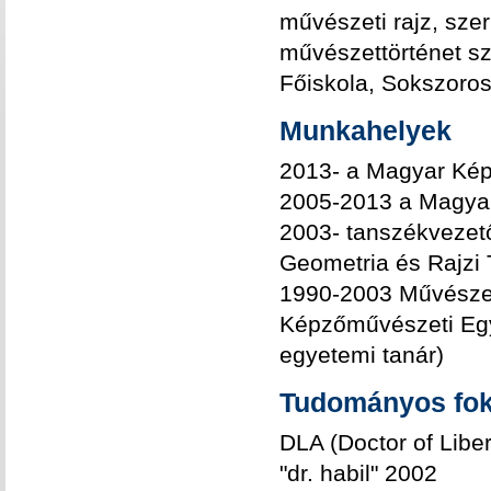
művészeti rajz, sze
művészettörténet s
Főiskola, Sokszoros
Munkahelyek
2013- a Magyar Kép
2005-2013 a Magya
2003- tanszékvezető
Geometria és Rajzi
1990-2003 Művészet
Képzőművészeti Egye
egyetemi tanár)
Tudományos fok
DLA (Doctor of Libe
"dr. habil" 2002