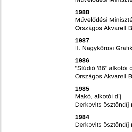
1988
Művelődési Miniszt
Országos Akvarell B
1987
II. Nagykőrösi Grafi
1986
"Stúdió '86" alkotói d
Országos Akvarell B
1985
Makó, alkotói díj
Derkovits ösztöndíj 
1984
Derkovits ösztöndíj 