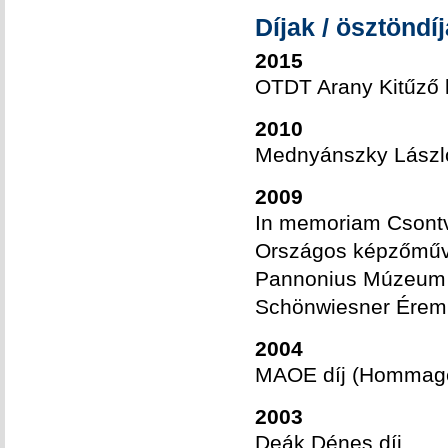
Díjak / ösztöndí
2015
OTDT Arany Kitűző k
2010
Mednyánszky László
2009
In memoriam Csontvá
Országos képzőművé
Pannonius Múzeum d
Schönwiesner Érem
2004
MAOE díj (Hommage 
2003
Deák Dénes díj