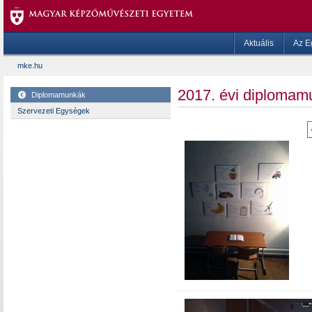
Aktuális
Az E
mke.hu
2017. évi diplomam
Diplomamunkák
Szervezeti Egységek